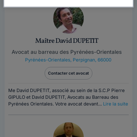
Maître David DUPETIT
Avocat au barreau des Pyrénées-Orientales
Pyrénées-Orientales
,
Perpignan, 66000
Contacter cet avocat
Me David DUPETIT, associé au sein de la S.C.P Pierre
GIPULO et David DUPETIT, Avocats au Barreau des
Pyrénées Orientales. Votre avocat devant...
Lire la suite