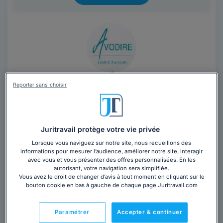
Cabinet AVODIRE
Reporter sans choisir
Avocat au barreau de Nantes
Loire-Atlantique
,
Nantes, 44000
Juritravail protège votre vie privée
Contacter ce cabinet
Lorsque vous naviguez sur notre site, nous recueillons des
informations pour mesurer l’audience, améliorer notre site, interagir
avec vous et vous présenter des offres personnalisées. En les
AVODIRE est né de la fusion du cabinet JÉRÔME
autorisant, votre navigation sera simplifiée.
THOMAS & ASSOCIÉS et du Bureau d'ÉTUDES
Vous avez le droit de changer d’avis à tout moment en cliquant sur le
bouton cookie en bas à gauche de chaque page Juritravail.com
FISCALES PASCAL WEBER. Créé en 1979, le Cabinet...
Lire la suite
Paramétrer
Accepter & continuer