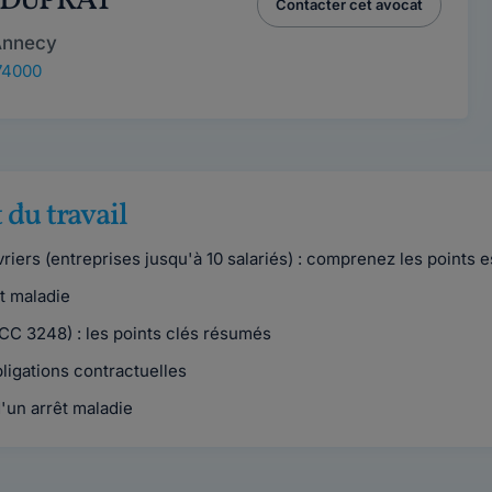
e DUPRAT
Contacter cet avocat
Annecy
74000
 du travail
iers (entreprises jusqu'à 10 salariés) : comprenez les points e
t maladie
CC 3248) : les points clés résumés
igations contractuelles
'un arrêt maladie