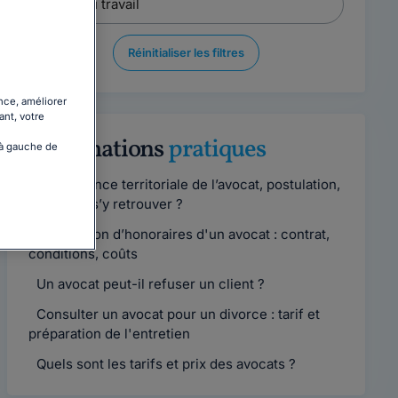
Réinitialiser les filtres
nce, améliorer
ant, votre
Informations
pratiques
 à gauche de
Compétence territoriale de l’avocat, postulation,
comment s’y retrouver ?
Convention d’honoraires d'un avocat : contrat,
conditions, coûts
Un avocat peut-il refuser un client ?
Consulter un avocat pour un divorce : tarif et
préparation de l'entretien
Quels sont les tarifs et prix des avocats ?