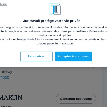
ophe NOEL
Contacter cet avocat
hoisir
Annecy
74000
Juritravail protège votre vie privée
ce
s naviguez sur notre site, nous recueillons des informations pour mesurer l’audie
site, interagir avec vous et vous présenter des offres personnalisées. En les autoris
navigation sera simplifiée.
s 1994, Maître NOEL a principalement une activité
 le droit de changer d’avis à tout moment en cliquant sur le bouton cookie en bas
en Droit Privé. Il connait parfaitement...
Lire la suite
chaque page Juritravail.com
Paramétrer
Accepter & continuer
IAN PRELE
Contacter ce cabinet
Annecy
74000
 MARTIN
Contacter cet avocat