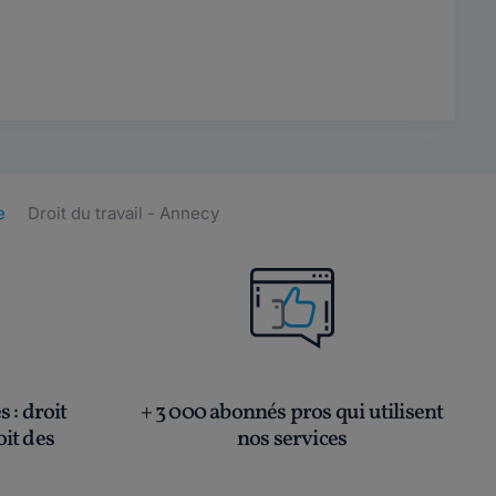
e
Droit du travail - Annecy
és
: droit
+ 3 000 abonnés pros qui utilisent
oit des
nos services