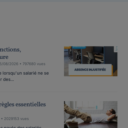
anctions,
dure
5/08/2026 • 797680 vues
e lorsqu'un salarié ne se
 des...
règles essentielles
 • 2029153 vues
s payés des salariés