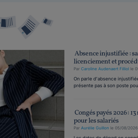
Absence injustifiée : s
licenciement et procé
Par
Caroline Audenaert Filliol
le 0
On parle d'absence injustifié
présente pas à son poste pour
Congés payés 2026 : 13 
pour les salariés
Par
Aurélie Guillon
le 05/08/2026
Les dates de départ en congé