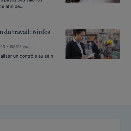
e afin de...
 du travail : 6 infos
26 • 198615 vues
éaliser un contrôle au sein