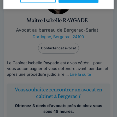
Maître Isabelle RAYGADE
Avocat au barreau de Bergerac-Sarlat
Dordogne
,
Bergerac, 24100
Contacter cet avocat
Le Cabinet Isabelle Raygade est à vos côtés: - pour
vous accompagner et vous défendre avant, pendant et
après une procédure judiciaire,...
Lire la suite
Vous souhaitez rencontrer un avocat en
cabinet à Bergerac ?
Obtenez 3 devis d'avocats près de chez vous
sous 48 heures.