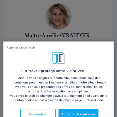
Maître Aurélie GIRAUDIER
Avocat au barreau de Bergerac-Sarlat
Reporter sans choisir
Dordogne
,
Bergerac, 24100
Contacter cet avocat
Juritravail protège votre vie privée
MAITRE AURELIE GIRAUDIER Avocat au Barreau de
Lorsque vous naviguez sur notre site, nous recueillons des
informations pour mesurer l’audience, améliorer notre site, interagir
Bergerac Le droit est devenu une réalité, de plus en
avec vous et vous présenter des offres personnalisées. En les
plus complexe, à laquelle est...
Lire la suite
autorisant, votre navigation sera simplifiée.
Vous avez le droit de changer d’avis à tout moment en cliquant sur le
bouton cookie en bas à gauche de chaque page Juritravail.com
Paramétrer
Accepter & continuer