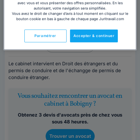
avec vous et vous présenter des offres personnalisées. En les
autorisant, votre navigation sera simplifiée.
Maître Amadou TALL
Vous avez le droit de changer d’avis à tout moment en cliquant sur le
bouton cookie en bas à gauche de chaque page Juritravail.com
Avocat au barreau de Seine-Saint-Denis
Seine-Saint-Denis
,
Bobigny, 93000
Paramétrer
Accepter & continuer
Contacter cet avocat
Le cabinet intervient en Droit des étrangers et du
permis de conduire et de l'échangge de permis de
conduire étranger.
Vous souhaitez rencontrer un avocat en
cabinet à Bobigny ?
Obtenez 3 devis d'avocats près de chez vous
sous 48 heures.
Trouver un avocat