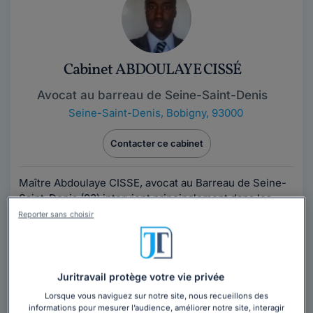
Cabinet ABDOULAYE CISSÉ
Avocat au barreau de Seine-Saint-Denis
Seine-Saint-Denis
,
Bobigny, 93000
Contacter ce cabinet
Maître Abdoulaye CISSE, avocat au Barreau de Seine-
Saint-Denis (93) intervient principalement dans les
domaines suivants:- Droit des sociétés:...
Lire la suite
Reporter sans choisir
Juritravail protège votre vie privée
Lorsque vous naviguez sur notre site, nous recueillons des
informations pour mesurer l’audience, améliorer notre site, interagir