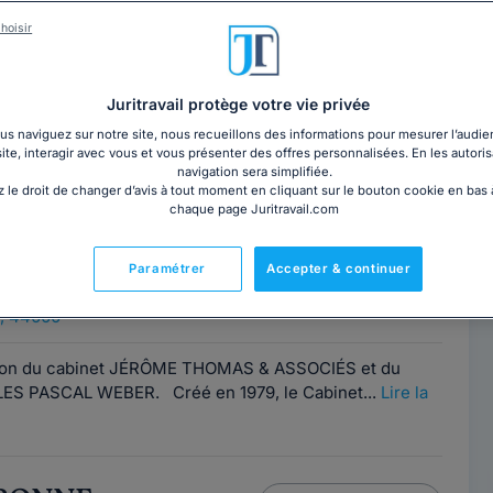
Charlotte DEROSNE
Contacter cet avocat
hoisir
 Nantes
, 44000
Juritravail protège votre vie privée
FONTE, cabinet d’affaires impliqué au quotidien dans la
s naviguez sur notre site, nous recueillons des informations pour mesurer l’audie
site, interagir avec vous et vous présenter des offres personnalisées. En les autoris
nd aux besoins juridiques de ses...
Lire la suite
navigation sera simplifiée.
 le droit de changer d’avis à tout moment en cliquant sur le bouton cookie en bas
chaque page Juritravail.com
RE
Contacter ce cabinet
Paramétrer
Accepter & continuer
 Nantes
, 44000
sion du cabinet JÉRÔME THOMAS & ASSOCIÉS et du
ES PASCAL WEBER. Créé en 1979, le Cabinet...
Lire la