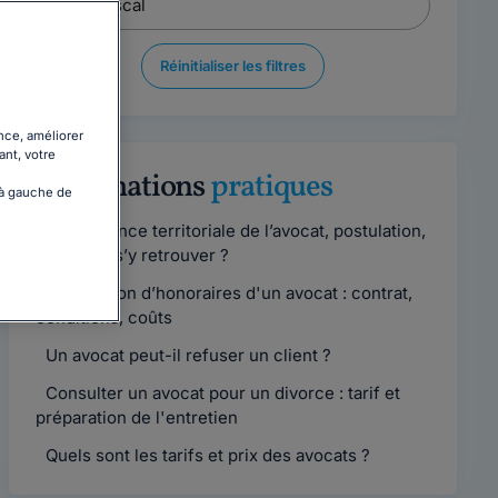
Réinitialiser les filtres
nce, améliorer
ant, votre
Informations
pratiques
 à gauche de
Compétence territoriale de l’avocat, postulation,
comment s’y retrouver ?
Convention d’honoraires d'un avocat : contrat,
conditions, coûts
Un avocat peut-il refuser un client ?
Consulter un avocat pour un divorce : tarif et
préparation de l'entretien
Quels sont les tarifs et prix des avocats ?