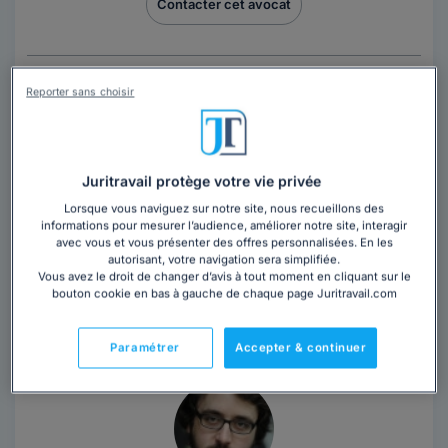
Contacter cet avocat
Reporter sans choisir
Juritravail protège votre vie privée
Cabinet MP AVOCAT
Lorsque vous naviguez sur notre site, nous recueillons des
informations pour mesurer l’audience, améliorer notre site, interagir
Avocat au barreau de Paris
avec vous et vous présenter des offres personnalisées. En les
autorisant, votre navigation sera simplifiée.
Paris
,
Paris 1er, 75001
Vous avez le droit de changer d’avis à tout moment en cliquant sur le
bouton cookie en bas à gauche de chaque page Juritravail.com
Contacter ce cabinet
Paramétrer
Accepter & continuer