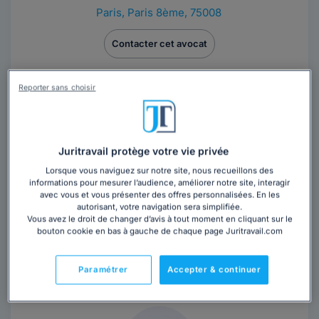
Paris
,
Paris 8ème, 75008
Contacter cet avocat
Reporter sans choisir
Juritravail protège votre vie privée
Lorsque vous naviguez sur notre site, nous recueillons des
Maître Viey ELFIE
informations pour mesurer l’audience, améliorer notre site, interagir
avec vous et vous présenter des offres personnalisées. En les
Avocat au barreau de Paris
autorisant, votre navigation sera simplifiée.
Vous avez le droit de changer d’avis à tout moment en cliquant sur le
Paris
,
Paris 8ème, 75008
bouton cookie en bas à gauche de chaque page Juritravail.com
Contacter cet avocat
Paramétrer
Accepter & continuer