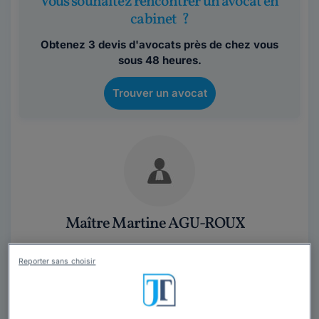
Vous souhaitez rencontrer un avocat en
cabinet ?
Obtenez 3 devis d'avocats près de chez vous
sous 48 heures.
Trouver un avocat
Maître Martine AGU-ROUX
Avocat au barreau d'Avignon
Reporter sans choisir
Vaucluse
,
Le Pontet, 84130
Contacter cet avocat