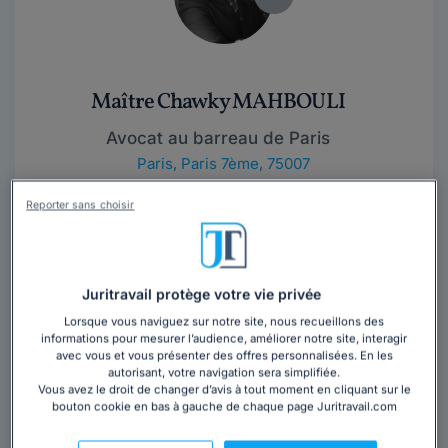
Maître Chawky MAHBOULI
Avocat au barreau de Paris
Paris
,
Paris 7ème, 75007
Reporter sans choisir
Contacter cet avocat
Maître Chawky MAHBOULI est Avocat au Barreau de
Paris, il est également Docteur en Droit Diplômé de
Juritravail protège votre vie privée
l’Université Paris 1...
Lire la suite
Lorsque vous naviguez sur notre site, nous recueillons des
informations pour mesurer l’audience, améliorer notre site, interagir
avec vous et vous présenter des offres personnalisées. En les
autorisant, votre navigation sera simplifiée.
Vous avez le droit de changer d’avis à tout moment en cliquant sur le
bouton cookie en bas à gauche de chaque page Juritravail.com