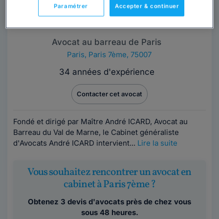
Paramétrer
Accepter & continuer
Maître André ICARD
Avocat au barreau de Paris
Paris
,
Paris 7ème, 75007
34 années d'expérience
Contacter cet avocat
Fondé et dirigé par Maître André ICARD, Avocat au
Barreau du Val de Marne, le Cabinet généraliste
d'Avocats André ICARD intervient...
Lire la suite
Vous souhaitez rencontrer un avocat en
cabinet à Paris 7ème ?
Obtenez 3 devis d'avocats près de chez vous
sous 48 heures.