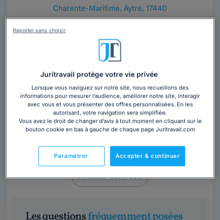
Charente-Maritime
,
Aytré, 17440
Contacter ce cabinet
Reporter sans choisir
Juritravail protège votre vie privée
Lorsque vous naviguez sur notre site, nous recueillons des
informations pour mesurer l’audience, améliorer notre site, interagir
avec vous et vous présenter des offres personnalisées. En les
autorisant, votre navigation sera simplifiée.
Maître Anne TAIBI-HOVSEPIAN
Vous avez le droit de changer d’avis à tout moment en cliquant sur le
bouton cookie en bas à gauche de chaque page Juritravail.com
Avocat au barreau de Marseille
Bouches-du-Rhône
,
Marseille, 13000
Paramétrer
Accepter & continuer
Contacter cet avocat
Les questions
fréquemment posées