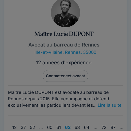
Maître Lucie DUPONT
Avocat au barreau de Rennes
Ille-et-Vilaine
,
Rennes, 35000
12 années d'expérience
Contacter cet avocat
Maître Lucie DUPONT est avocate au barreau de
Rennes depuis 2015. Elle accompagne et défend
exclusivement les particuliers devant les...
Lire la suite
1
…
12
37
52
…
60
61
62
63
64
…
72
87
…
9