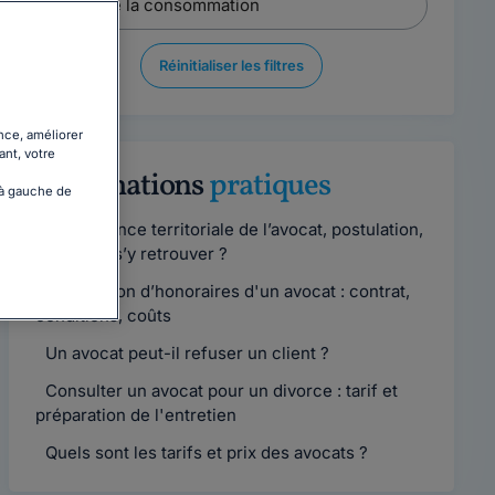
Réinitialiser les filtres
nce, améliorer
ant, votre
Informations
pratiques
 à gauche de
Compétence territoriale de l’avocat, postulation,
comment s’y retrouver ?
Convention d’honoraires d'un avocat : contrat,
conditions, coûts
Un avocat peut-il refuser un client ?
Consulter un avocat pour un divorce : tarif et
préparation de l'entretien
Quels sont les tarifs et prix des avocats ?