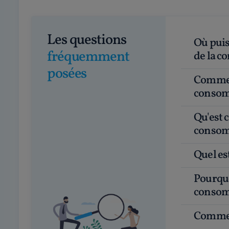
Les questions
Où puis-je obtenir du conseil juridique en droit
fréquemment
de la 
posées
Comment choisir un bon avocat en droit des
consom
Qu'est ce qu'un avocat en droit de la
consom
Quel e
Pourquoi faire appel à un avocat en droit de la
consom
Commen