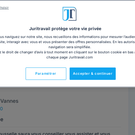
hoisir
 LISE-CADORÉ
Contacter cet avocat
Agen
Juritravail protège votre vie privée
nce, 97200
s naviguez sur notre site, nous recueillons des informations pour mesurer l’audie
site, interagir avec vous et vous présenter des offres personnalisées. En les autoris
navigation sera simplifiée.
Monstesquieu Bordeaux IV (1er et 2nd cycles de droit,
 le droit de changer d’avis à tout moment en cliquant sur le bouton cookie en bas
iminelles). Diplômée de...
Lire la suite
chaque page Juritravail.com
Paramétrer
Accepter & continuer
e DEJOIE-
Contacter cet avocat
 Vannes
00
ce
usselle saura vous conseiller vous assister et vous