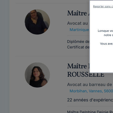
Reporter sans c
Maître Audrey
Avocat au barreau d'
Martinique
,
Fort-de-Fra
Lorsque vou
notre 
Diplômée de l'université 
Vous avez
Certificat de sciences cr
Maître Delphin
ROUSSELLE
Avocat au barreau de
Morbihan
,
Vannes, 560
22 années d'expérien
Maître Delphine Dejoie Ro