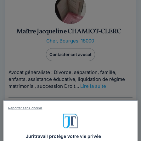
Maître Jacqueline CHAMIOT-CLERC
Cher
,
Bourges, 18000
Contacter cet avocat
Avocat généraliste : Divorce, séparation, famille,
enfants, assistance éducative, liquidation de régime
matrimonial, succession Droit...
Lire la suite
Reporter sans choisir
Juritravail protège votre vie privée