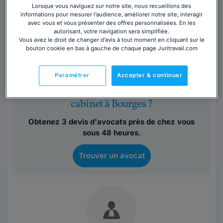
Maître Margaux BOULANGER
Lorsque vous naviguez sur notre site, nous recueillons des
informations pour mesurer l’audience, améliorer notre site, interagir
Avocat au barreau de Bourges
avec vous et vous présenter des offres personnalisées. En les
autorisant, votre navigation sera simplifiée.
Cher
,
Bourges, 18000
Vous avez le droit de changer d’avis à tout moment en cliquant sur le
bouton cookie en bas à gauche de chaque page Juritravail.com
Contacter cet avocat
Paramétrer
Accepter & continuer
Vous souhaitez rencontrer un avocat en
cabinet à Bourges ?
Obtenez 3 devis d'avocats près de chez vous
sous 48 heures.
Trouver un avocat