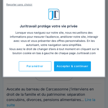
Reporter sans choisir
Trouver un avocat
Juritravail protège votre vie privée
Lorsque vous naviguez sur notre site, nous recueillons des
informations pour mesurer l’audience, améliorer notre site, interagir
avec vous et vous présenter des offres personnalisées. En les
autorisant, votre navigation sera simplifiée.
Maître Elisabeth MOUTACH-THENE
Vous avez le droit de changer d’avis à tout moment en cliquant sur le
bouton cookie en bas à gauche de chaque page Juritravail.com
Avocat au barreau de Carcassonne
Aude
,
Carcassonne, 11000
Paramétrer
Accepter & continuer
Contacter cet avocat
Avocate au barreau de Carcassonne j’interviens en
droit de la famille et du patrimoine: séparation
concubins, divorces, pensions alimentaires...
Lire la
suite