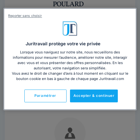
POULARD
Avocat au barreau de Nantes
Reporter sans choisir
Loire-Atlantique
,
Nantes, 44000
Contacter ce cabinet
Juritravail protège votre vie privée
Lorsque vous naviguez sur notre site, nous recueillons des
Vous souhaitez rencontrer un avocat en
informations pour mesurer l’audience, améliorer notre site, interagir
avec vous et vous présenter des offres personnalisées. En les
cabinet à Nantes ?
autorisant, votre navigation sera simplifiée.
Vous avez le droit de changer d’avis à tout moment en cliquant sur le
Obtenez 3 devis d'avocats près de chez vous
bouton cookie en bas à gauche de chaque page Juritravail.com
sous 48 heures.
Paramétrer
Accepter & continuer
Trouver un avocat