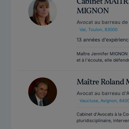
Cabinet MAÎTR
MIGNON
Avocat au barreau de
Var
,
Toulon, 83000
13 années d'expérienc
Maître Jennifer MIGNON e
et à l'écoute, elle défend
Maître Rolan
Avocat au barreau d'
Vaucluse
,
Avignon, 840
Cabinet d'Avocats à la C
pluridisciplinaire, interven