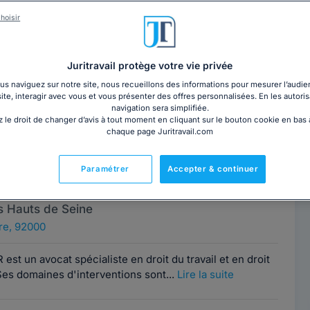
hoisir
Contacter ce cabinet
Marseille
Juritravail protège votre vie privée
seille 6ème, 13006
s naviguez sur notre site, nous recueillons des informations pour mesurer l’audie
site, interagir avec vous et vous présenter des offres personnalisées. En les autoris
navigation sera simplifiée.
e près de 10 années au sein d'un Cabinet exclusivement
 le droit de changer d’avis à tout moment en cliquant sur le bouton cookie en bas
e, je propose mes services à des...
Lire la suite
chaque page Juritravail.com
Paramétrer
Accepter & continuer
ume PERRIER
Contacter cet avocat
s Hauts de Seine
re, 92000
st un avocat spécialiste en droit du travail et en droit
 Ses domaines d'interventions sont...
Lire la suite