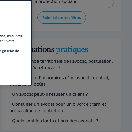
Réinitialiser les filtres
nce, améliorer
ant, votre
Informations
pratiques
 à gauche de
Compétence territoriale de l’avocat, postulation,
comment s’y retrouver ?
Convention d’honoraires d'un avocat : contrat,
conditions, coûts
Un avocat peut-il refuser un client ?
Consulter un avocat pour un divorce : tarif et
préparation de l'entretien
Quels sont les tarifs et prix des avocats ?