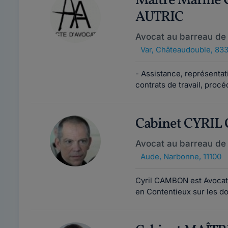
Maître Marine
AUTRIC
Avocat au barreau de
Var
,
Châteaudouble, 83
- Assistance, représentati
contrats de travail, procé
Cabinet CYRI
Avocat au barreau de
Aude
,
Narbonne, 11100
Cyril CAMBON est Avocat e
en Contentieux sur les dom