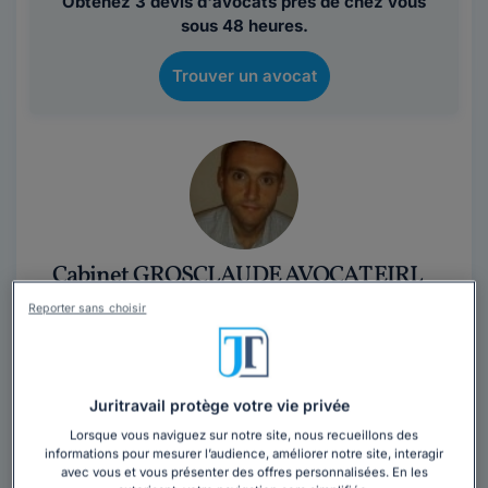
Obtenez 3 devis d'avocats près de chez vous
sous 48 heures.
Trouver un avocat
Cabinet GROSCLAUDE AVOCAT EIRL
Hérault
,
Lodève, 34700
Reporter sans choisir
Contacter ce cabinet
Juritravail protège votre vie privée
Avocat en Pays Cœur d’Hérault, je privilégie la
Lorsque vous naviguez sur notre site, nous recueillons des
proximité et la disponibilité pour ma clientèle.
informations pour mesurer l’audience, améliorer notre site, interagir
Amoureux de la région et en...
Lire la suite
avec vous et vous présenter des offres personnalisées. En les