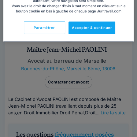
autorisant, votre navigation sera simplifiée.
Vous avez le droit de changer d’avis à tout moment en cliquant sur le
bouton cookie en bas à gauche de chaque page Juritravail.com
Paramétrer
Accepter & continuer
Maître Jean-Michel PAOLINI
Avocat au barreau de Marseille
Bouches-du-Rhône
,
Marseille 6ème, 13006
Contacter cet avocat
Le Cabinet d'Avocat PAOLINI est composé de Maître
Jean-Michel PAOLINI,travaillant depuis plus de 25
ans,en Droit Immobilier,Droit Pénal,Droit...
Lire la suite
Les questions
fréquemment posées