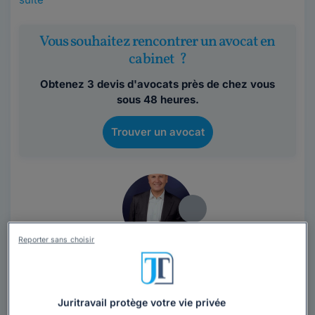
Vous souhaitez rencontrer un avocat en
cabinet ?
Obtenez 3 devis d'avocats près de chez vous
sous 48 heures.
Trouver un avocat
Reporter sans choisir
Maître Guillaume PIERRE
Avocat au barreau de Paris
Juritravail protège votre vie privée
Paris
,
Paris 16ème, 75016