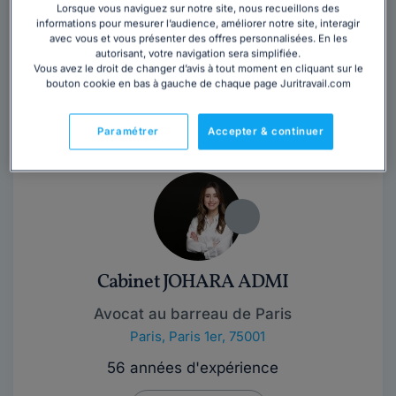
Lorsque vous naviguez sur notre site, nous recueillons des
informations pour mesurer l’audience, améliorer notre site, interagir
Contacter cet avocat
avec vous et vous présenter des offres personnalisées. En les
autorisant, votre navigation sera simplifiée.
Vous avez le droit de changer d’avis à tout moment en cliquant sur le
Pourquoi prendre un avocat ?Il existe assurément
bouton cookie en bas à gauche de chaque page Juritravail.com
plusieurs éléments de réponse, notamment : la
complexité du droit, les évolutions...
Lire la suite
Paramétrer
Accepter & continuer
Cabinet JOHARA ADMI
Avocat au barreau de Paris
Paris
,
Paris 1er, 75001
56 années d'expérience