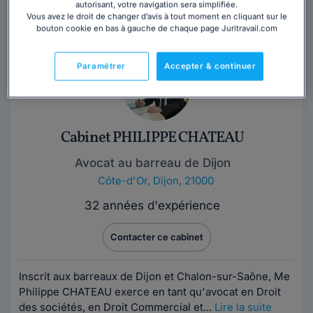
autorisant, votre navigation sera simplifiée.
et les actionnaires dans le cadre...
Lire la suite
Vous avez le droit de changer d’avis à tout moment en cliquant sur le
bouton cookie en bas à gauche de chaque page Juritravail.com
Paramétrer
Accepter & continuer
Cabinet PHILIPPE CHATEAU
Avocat au barreau de Dijon
Côte-d'Or
,
Dijon, 21000
32 années d'expérience
Contacter ce cabinet
Inscrit aux barreaux de Dijon et Chalon-sur-Saône, Me
Philippe CHATEAU exerce en tant qu'avocat en Droit
des sociétés, en Droit Commercial et...
Lire la suite