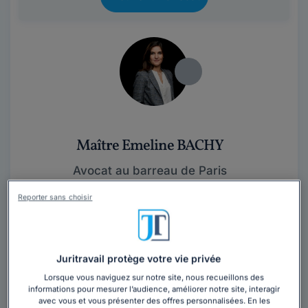
Maître Emeline BACHY
Avocat au barreau de Paris
Paris
,
Paris 16ème, 75016
Reporter sans choisir
15 années d'expérience
Contacter cet avocat
Juritravail protège votre vie privée
Lorsque vous naviguez sur notre site, nous recueillons des
Me Emeline Bachy, associé fondateur du cabinet 42
informations pour mesurer l’audience, améliorer notre site, interagir
Avocats, assiste et conseille les dirigeants de société
avec vous et vous présenter des offres personnalisées. En les