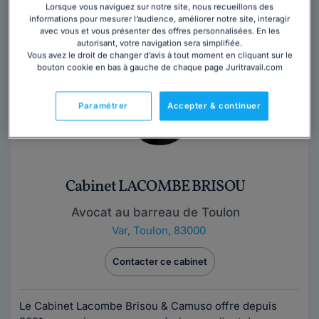
Lorsque vous naviguez sur notre site, nous recueillons des
informations pour mesurer l’audience, améliorer notre site, interagir
http://amaliarabetrano-avocat.fr/
avec vous et vous présenter des offres personnalisées. En les
autorisant, votre navigation sera simplifiée.
Vous avez le droit de changer d’avis à tout moment en cliquant sur le
bouton cookie en bas à gauche de chaque page Juritravail.com
Paramétrer
Accepter & continuer
Cabinet LACOMBE BRISOU
Avocat au barreau de Toulon
Var
,
Toulon, 83000
Contacter ce cabinet
Le Cabinet Lacombe Brisou & Camuso offre depuis