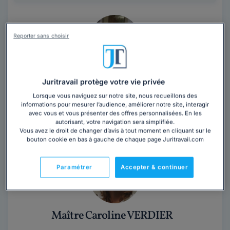
Reporter sans choisir
Maître Stéphanie BERLAND
Juritravail protège votre vie privée
Seine-et-Marne
,
Annet-sur-Marne, 77410
Lorsque vous naviguez sur notre site, nous recueillons des
informations pour mesurer l’audience, améliorer notre site, interagir
avec vous et vous présenter des offres personnalisées. En les
Contacter cet avocat
autorisant, votre navigation sera simplifiée.
Vous avez le droit de changer d’avis à tout moment en cliquant sur le
bouton cookie en bas à gauche de chaque page Juritravail.com
Paramétrer
Accepter & continuer
Maître Caroline VERDIER