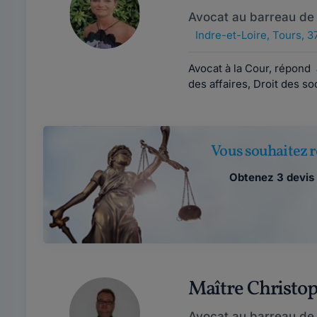
Avocat au barreau de
Indre-et-Loire
,
Tours, 3
Avocat à la Cour, répond 
des affaires, Droit des soc
Vous souhaitez r
Obtenez 3 devis 
Maître Christ
Avocat au barreau de