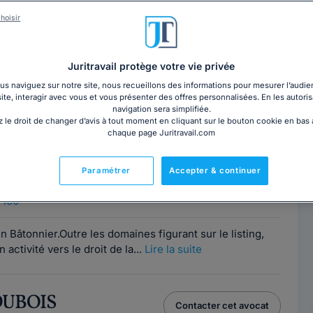
-ATHENOUR
Contacter ce cabinet
hoisir
 Tours
7100
Juritravail protège votre vie privée
x formations variées (université, école de commerce,
s naviguez sur notre site, nous recueillons des informations pour mesurer l’audie
site, interagir avec vous et vous présenter des offres personnalisées. En les autoris
répondons à vos besoins dans les...
Lire la suite
navigation sera simplifiée.
 le droit de changer d’avis à tout moment en cliquant sur le bouton cookie en bas
chaque page Juritravail.com
ançois ALRIC
Contacter cet avocat
Paramétrer
Accepter & continuer
 Tours
7100
 Bâtonnier.Outre les domaines figurant sur le listing,
activité vers le droit de la...
Lire la suite
 DUBOIS
Contacter cet avocat