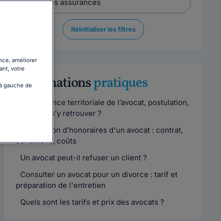
Réinitialiser les filtres
nce, améliorer
ant, votre
Informations
pratiques
 à gauche de
Compétence territoriale de l’avocat, postulation,
comment s’y retrouver ?
Convention d’honoraires d'un avocat : contrat,
conditions, coûts
Un avocat peut-il refuser un client ?
Consulter un avocat pour un divorce : tarif et
préparation de l'entretien
Quels sont les tarifs et prix des avocats ?