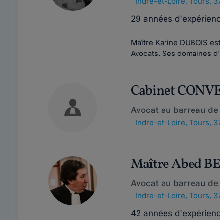
Indre-et-Loire
,
Tours, 3
29 années d'expérien
Maître Karine DUBOIS est
Avocats. Ses domaines d'i
Cabinet CONV
Avocat au barreau de
Indre-et-Loire
,
Tours, 3
Maître Abed 
Avocat au barreau de
Indre-et-Loire
,
Tours, 3
42 années d'expérien