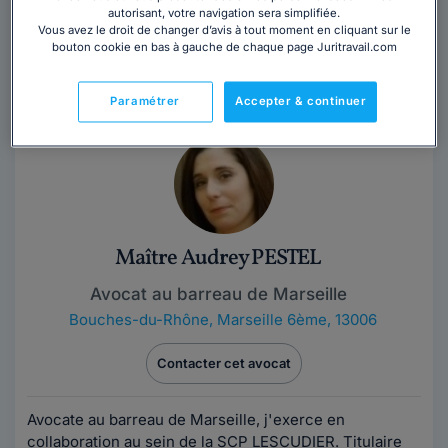
autorisant, votre navigation sera simplifiée.
Maître Cédric BERNAT est avocat à Bordeaux. Son
Vous avez le droit de changer d’avis à tout moment en cliquant sur le
bouton cookie en bas à gauche de chaque page Juritravail.com
cabinet est à l'écoute des demandes de ses clients et
commence toujours par les éclairer...
Lire la suite
Paramétrer
Accepter & continuer
Maître Audrey PESTEL
Avocat au barreau de Marseille
Bouches-du-Rhône
,
Marseille 6ème, 13006
Contacter cet avocat
Avocate au barreau de Marseille, j'exerce en
collaboration au sein de la SCP LESCUDIER. Titulaire