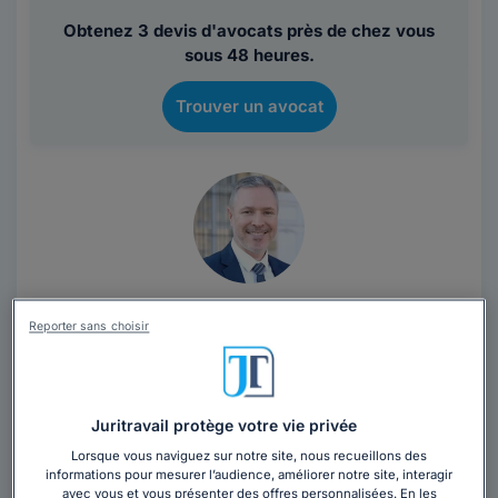
Obtenez 3 devis d'avocats près de chez vous
sous 48 heures.
Trouver un avocat
Maître Cédric BERNAT
Reporter sans choisir
Avocat au barreau de Bordeaux
Gironde
,
Bordeaux, 33200
13 années d'expérience
Juritravail protège votre vie privée
Lorsque vous naviguez sur notre site, nous recueillons des
Contacter cet avocat
informations pour mesurer l’audience, améliorer notre site, interagir
avec vous et vous présenter des offres personnalisées. En les