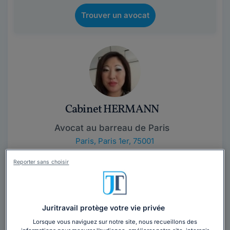
Trouver un avocat
Cabinet HERMANN
Avocat au barreau de Paris
Paris
,
Paris 1er, 75001
16 années d'expérience
Reporter sans choisir
Contacter ce cabinet
Juritravail protège votre vie privée
Eléonore HERMANN, avocate inscrite au Barreau de
Paris, près le Tribunal judiciaire de Paris et la Cour
Lorsque vous naviguez sur notre site, nous recueillons des