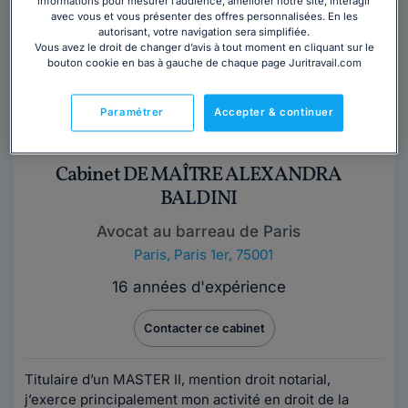
informations pour mesurer l’audience, améliorer notre site, interagir
d’appel, Maître Eléonore...
Lire la suite
avec vous et vous présenter des offres personnalisées. En les
autorisant, votre navigation sera simplifiée.
Vous avez le droit de changer d’avis à tout moment en cliquant sur le
bouton cookie en bas à gauche de chaque page Juritravail.com
Paramétrer
Accepter & continuer
Cabinet DE MAÎTRE ALEXANDRA
BALDINI
Avocat au barreau de Paris
Paris
,
Paris 1er, 75001
16 années d'expérience
Contacter ce cabinet
Titulaire d’un MASTER II, mention droit notarial,
j’exerce principalement mon activité en droit de la