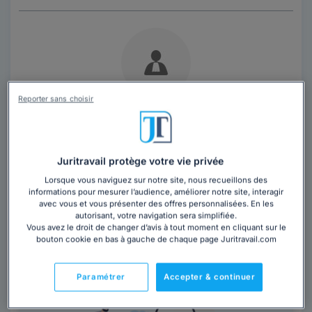
Reporter sans choisir
Cabinet SELARL JOLY - GUIRIATO -
TRARIEUX
Avocat au barreau de Bergerac-Sarlat
Juritravail protège votre vie privée
Dordogne
,
Bergerac, 24100
Lorsque vous naviguez sur notre site, nous recueillons des
informations pour mesurer l’audience, améliorer notre site, interagir
avec vous et vous présenter des offres personnalisées. En les
Contacter ce cabinet
autorisant, votre navigation sera simplifiée.
Vous avez le droit de changer d’avis à tout moment en cliquant sur le
bouton cookie en bas à gauche de chaque page Juritravail.com
Les questions
fréquemment posées
Paramétrer
Accepter & continuer