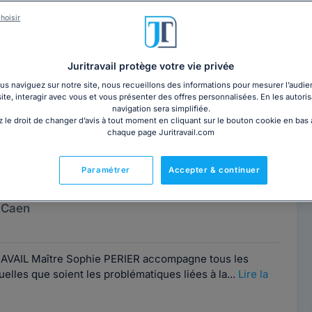
e LAILLER
Contacter cet avocat
hoisir
 Caen
Juritravail protège votre vie privée
ce
s naviguez sur notre site, nous recueillons des informations pour mesurer l’audie
site, interagir avec vous et vous présenter des offres personnalisées. En les autoris
navigation sera simplifiée.
st avocate spécialiste au barreau de Caen en droit du
 le droit de changer d’avis à tout moment en cliquant sur le bouton cookie en bas
cat de spécialisation. Elle...
Lire la suite
chaque page Juritravail.com
Paramétrer
Accepter & continuer
 DU TRAVAIL
Contacter ce cabinet
 Caen
VAIL Maître Sophie PERIER accompagne tous les
uelles que soient les problématiques liées à la...
Lire la