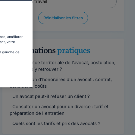
Réinitialiser les filtres
nce, améliorer
ant, votre
Informations
pratiques
 à gauche de
Compétence territoriale de l’avocat, postulation,
comment s’y retrouver ?
Convention d’honoraires d'un avocat : contrat,
conditions, coûts
Un avocat peut-il refuser un client ?
Consulter un avocat pour un divorce : tarif et
préparation de l'entretien
Quels sont les tarifs et prix des avocats ?