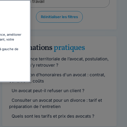
Réinitialiser les filtres
nce, améliorer
ant, votre
Informations
pratiques
 à gauche de
Compétence territoriale de l’avocat, postulation,
comment s’y retrouver ?
Convention d’honoraires d'un avocat : contrat,
conditions, coûts
Un avocat peut-il refuser un client ?
Consulter un avocat pour un divorce : tarif et
préparation de l'entretien
Quels sont les tarifs et prix des avocats ?