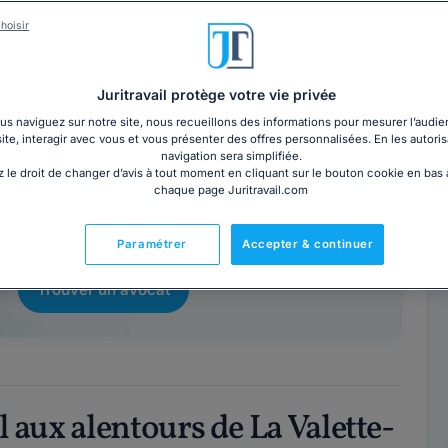
Contacter ce cabinet
hoisir
 Toulon
83160
Juritravail protège votre vie privée
s naviguez sur notre site, nous recueillons des informations pour mesurer l’audie
site, interagir avec vous et vous présenter des offres personnalisées. En les autoris
navigation sera simplifiée.
contrer un avocat en cabinet à La Valette-
 le droit de changer d’avis à tout moment en cliquant sur le bouton cookie en bas
chaque page Juritravail.com
du-Var ?
d'avocats près de chez vous sous 48 heures.
Paramétrer
Accepter & continuer
Trouver un avocat
l aux alentours de La Valette-