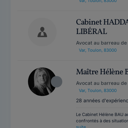
Var
,
Toulon, 83000
Cabinet HADD
LIBÉRAL
Avocat au barreau de
Var
,
Toulon, 83000
Maître Hélène
Avocat au barreau de
Var
,
Toulon, 83000
28 années d'expérien
Le Cabinet Hélène BAU ac
confrontés à des situation
suite