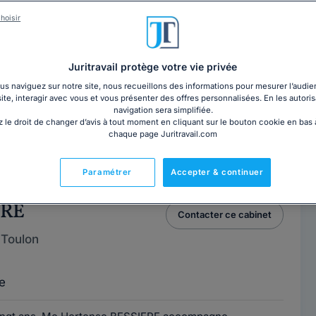
hoisir
ine MISSUC
Contacter cet avocat
 Toulon
Juritravail protège votre vie privée
s naviguez sur notre site, nous recueillons des informations pour mesurer l’audie
site, interagir avec vous et vous présenter des offres personnalisées. En les autoris
e
navigation sera simplifiée.
 le droit de changer d’avis à tout moment en cliquant sur le bouton cookie en bas
chaque page Juritravail.com
atherine MISSUC intervient tant en matière de conseil
palement en Droit de la famille, des...
Lire la suite
Paramétrer
Accepter & continuer
ERE
Contacter ce cabinet
 Toulon
e