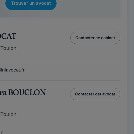
Trouver un avocat
OCAT
Contacter ce cabinet
 Toulon
niavocat.fr
dra BOUCLON
Contacter cet avocat
 Toulon
ce