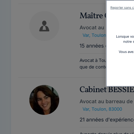
Reporter sans c
Maître Cather
Avocat au barreau de
Var
,
Toulon, 83000
Lorsque vou
notre 
15 années d'expérienc
Vous avez
Avocat à Toulon, Maître C
que de contentieux, princi
Cabinet BESSI
Avocat au barreau de
Var
,
Toulon, 83000
21 années d'expérienc