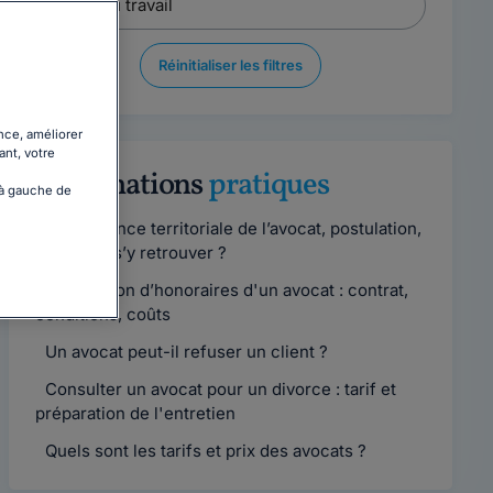
Réinitialiser les filtres
nce, améliorer
ant, votre
Informations
pratiques
 à gauche de
Compétence territoriale de l’avocat, postulation,
comment s’y retrouver ?
Convention d’honoraires d'un avocat : contrat,
conditions, coûts
Un avocat peut-il refuser un client ?
Consulter un avocat pour un divorce : tarif et
préparation de l'entretien
Quels sont les tarifs et prix des avocats ?