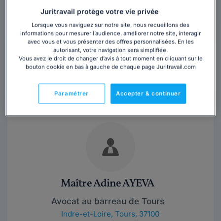
Juritravail protège votre vie privée
Lorsque vous naviguez sur notre site, nous recueillons des
Vous souhaitez rencontrer un avocat en
informations pour mesurer l’audience, améliorer notre site, interagir
cabinet à Tours ?
avec vous et vous présenter des offres personnalisées. En les
autorisant, votre navigation sera simplifiée.
Vous avez le droit de changer d’avis à tout moment en cliquant sur le
Obtenez 3 devis d'avocats près de chez vous
bouton cookie en bas à gauche de chaque page Juritravail.com
sous 48 heures.
Trouver un avocat
Paramétrer
Accepter & continuer
Maître Adine AYEVA
Avocat au barreau de Tours
Indre-et-Loire
,
Tours, 37100