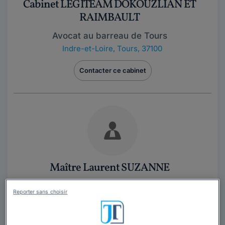
Cabinet LEGITEAM DOKOUZLIAN ET
RAIMBAULT
Avocat au barreau de Tours
Indre-et-Loire
,
Tours, 37100
Contacter ce cabinet
Maître Laurent SUZANNE
Avocat au barreau de Tours
Reporter sans choisir
Indre-et-Loire
,
Tours, 37100
Contacter cet avocat