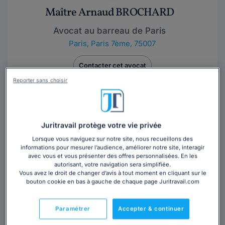
Maître Arnaud BROCHARD
Avocat au barreau de Paris
Paris
,
Paris 7ème, 75007
Contacter cet avocat
Reporter sans choisir
Juritravail protège votre vie privée
Lorsque vous naviguez sur notre site, nous recueillons des
informations pour mesurer l’audience, améliorer notre site, interagir
avec vous et vous présenter des offres personnalisées. En les
Cabinet WAKAM
autorisant, votre navigation sera simplifiée.
Vous avez le droit de changer d’avis à tout moment en cliquant sur le
Avocat au barreau de Paris
bouton cookie en bas à gauche de chaque page Juritravail.com
Paris
,
Paris 6ème, 75006
Paramétrer
Accepter & continuer
Contacter ce cabinet