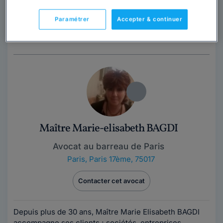
Avocate au Barreau de Paris depuis 2006, Maître
Paramétrer
Accepter & continuer
Catherine PAPAZIAN intervient notamment en droit de
la famille et en droit des étrangers....
Lire la suite
Maître Marie-elisabeth BAGDI
Avocat au barreau de Paris
Paris
,
Paris 17ème, 75017
Contacter cet avocat
Depuis plus de 30 ans, Maître Marie Elisabeth BAGDI
accompagne ses clients ; sociétés, entreprises,