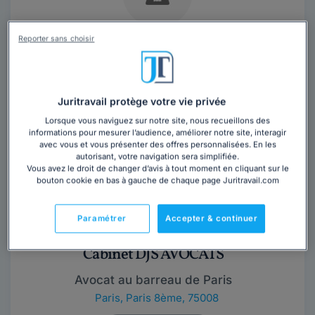
Cabinet CAP SAVOIE AVOCATS
Reporter sans choisir
Avocat au barreau de Chambéry
Savoie
,
Aix-les-Bains, 73100
Juritravail protège votre vie privée
Contacter ce cabinet
Lorsque vous naviguez sur notre site, nous recueillons des
informations pour mesurer l’audience, améliorer notre site, interagir
avec vous et vous présenter des offres personnalisées. En les
autorisant, votre navigation sera simplifiée.
Vous avez le droit de changer d’avis à tout moment en cliquant sur le
bouton cookie en bas à gauche de chaque page Juritravail.com
Paramétrer
Accepter & continuer
Cabinet DJS AVOCATS
Avocat au barreau de Paris
Paris
,
Paris 8ème, 75008