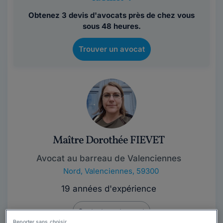
Obtenez 3 devis d'avocats près de chez vous
sous 48 heures.
Trouver un avocat
Maître Dorothée FIEVET
Avocat au barreau de Valenciennes
Nord
,
Valenciennes, 59300
19 années d'expérience
Contacter cet avocat
Reporter sans choisir