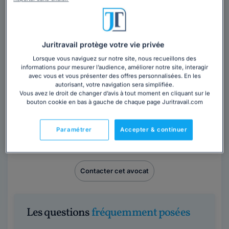
Maître Dorothée FIEVET est avocat en droit du travail,
en droit du dommage corporel et en droit de la sécurité
sociale et de la protection...
Lire la suite
Juritravail protège votre vie privée
Lorsque vous naviguez sur notre site, nous recueillons des
informations pour mesurer l’audience, améliorer notre site, interagir
avec vous et vous présenter des offres personnalisées. En les
autorisant, votre navigation sera simplifiée.
Vous avez le droit de changer d’avis à tout moment en cliquant sur le
bouton cookie en bas à gauche de chaque page Juritravail.com
Maître Thierry LAUGIER
Paramétrer
Accepter & continuer
Paris
,
Paris 8ème, 75008
Contacter cet avocat
Les questions
fréquemment posées