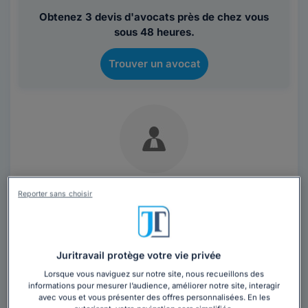
Obtenez 3 devis d'avocats près de chez vous
sous 48 heures.
Trouver un avocat
Maître Gérard D'HERS
Reporter sans choisir
Avocat au barreau de Toulon
Var
,
La Garde, 83130
Juritravail protège votre vie privée
Contacter cet avocat
Lorsque vous naviguez sur notre site, nous recueillons des
informations pour mesurer l’audience, améliorer notre site, interagir
avec vous et vous présenter des offres personnalisées. En les
Le Cabinet gère les dossiers des personnes physiques