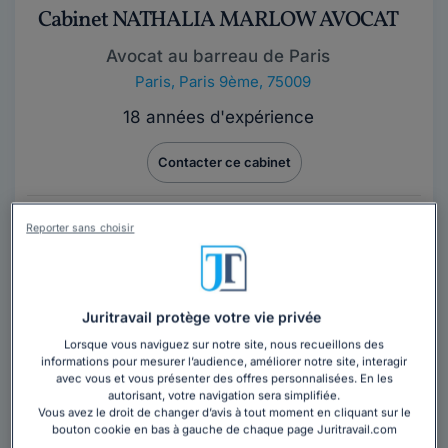
Cabinet NATHALIA MARLOW AVOCAT
Avocat au barreau de Paris
Paris
,
Paris 9ème, 75009
18 années d'expérience
Contacter ce cabinet
Situé dans le 9ème arrondissement, il s'agit d'une
Reporter sans choisir
structure à taille humaine, exerçant dans différents
domaines du droit. Notre structure...
Lire la suite
Juritravail protège votre vie privée
Lorsque vous naviguez sur notre site, nous recueillons des
informations pour mesurer l’audience, améliorer notre site, interagir
avec vous et vous présenter des offres personnalisées. En les
autorisant, votre navigation sera simplifiée.
Vous avez le droit de changer d’avis à tout moment en cliquant sur le
bouton cookie en bas à gauche de chaque page Juritravail.com
Maître Pierre PAWLAS