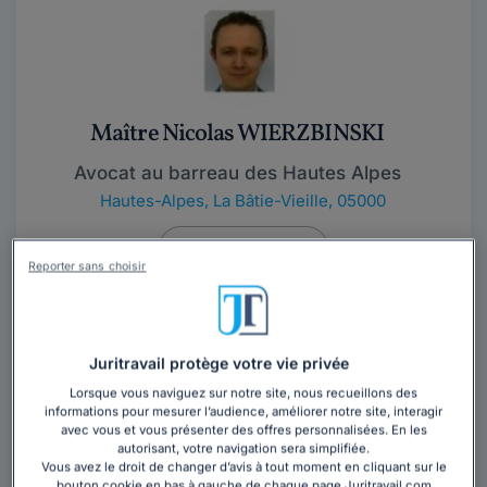
Maître Nicolas WIERZBINSKI
Avocat au barreau des Hautes Alpes
Hautes-Alpes
,
La Bâtie-Vieille, 05000
Contacter cet avocat
Reporter sans choisir
Avocat au Barreau de GAP, j'aurai plaisir à vous
conseiller et défendre au mieux vos intérêts dans tous
les domaines du droit.
Juritravail protège votre vie privée
Lorsque vous naviguez sur notre site, nous recueillons des
informations pour mesurer l’audience, améliorer notre site, interagir
avec vous et vous présenter des offres personnalisées. En les
autorisant, votre navigation sera simplifiée.
Vous avez le droit de changer d’avis à tout moment en cliquant sur le
bouton cookie en bas à gauche de chaque page Juritravail.com