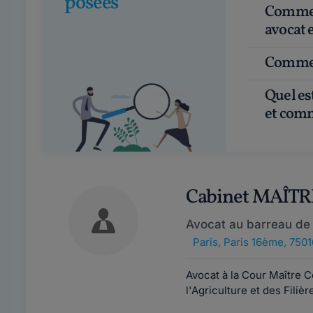
posées
Comment obtenir un rendez-vous avec un
avocat e
Commen
Quel est le tarif d'un avocat en droit des affaires ?
et comm
Cabinet MAÎT
Avocat au barreau de 
Paris
,
Paris 16ème, 7501
Avocat à la Cour Maître C
l'Agriculture et des Filiè