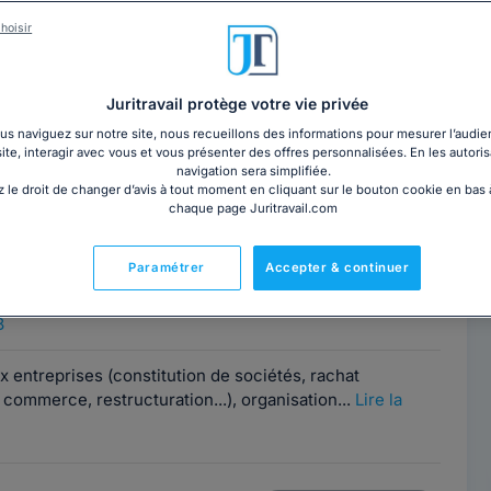
hoisir
IGNET
Contacter ce cabinet
 Val de Marne
Juritravail protège votre vie privée
Alfort, 94700
s naviguez sur notre site, nous recueillons des informations pour mesurer l’audie
site, interagir avec vous et vous présenter des offres personnalisées. En les autoris
navigation sera simplifiée.
 je connais bien et conseille depuis longtemps,
 le droit de changer d’avis à tout moment en cliquant sur le bouton cookie en bas
ncrètes à vos difficultés...
Lire la suite
chaque page Juritravail.com
Paramétrer
Accepter & continuer
 KRIEF
Contacter cet avocat
8
x entreprises (constitution de sociétés, rachat
 commerce, restructuration...), organisation...
Lire la