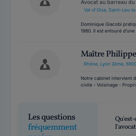
Avocat au barreau du 
Val-d'Oise
,
Saint-Leu-la
Dominique Giacobi pratique
1980. Il est entouré d’une
Maître Philip
Rhône
,
Lyon 2ème, 690
Notre cabinet intervient 
civile - Voisinage - Prop
Les questions
Qu'est-ce que le Droit des Affaires et en quoi
fréquemment
l'avocat