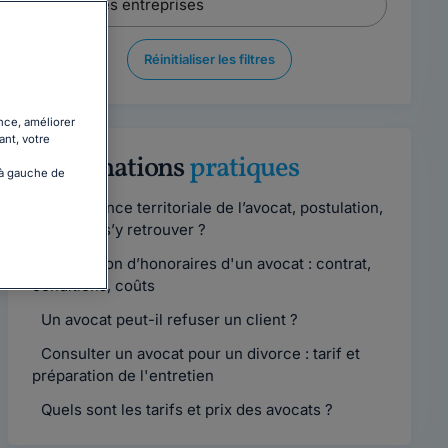
Réinitialiser les filtres
nce, améliorer
ant, votre
Informations
pratiques
 à gauche de
Compétence territoriale de l’avocat, postulation,
comment s’y retrouver ?
Convention d’honoraires d'un avocat : contrat,
conditions, coûts
Un avocat peut-il refuser un client ?
Consulter un avocat pour un divorce : tarif et
préparation de l'entretien
Quels sont les tarifs et prix des avocats ?