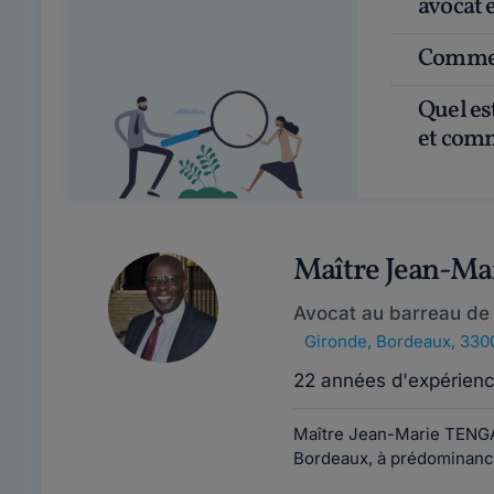
avocat e
Commen
Quel est le tarif d'un avocat en droit des affaires ?
et comm
Maître Jean-M
Avocat au barreau de
Gironde
,
Bordeaux, 330
22 années d'expérien
Maître Jean-Marie TENGA
Bordeaux, à prédominance 