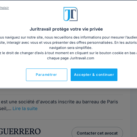
hoisir
ANTOINE
Contacter cet avocat
97411
Juritravail protège votre vie privée
s naviguez sur notre site, nous recueillons des informations pour mesurer l’audie
d'avocats composé d'avocats spécialistes et
site, interagir avec vous et vous présenter des offres personnalisées. En les autoris
et est composé de plusieurs bureaux implantés à...
Lire
navigation sera simplifiée.
 le droit de changer d’avis à tout moment en cliquant sur le bouton cookie en bas
chaque page Juritravail.com
RATHENA
Paramétrer
Accepter & continuer
Contacter ce cabinet
7
t une société d'avocats inscrite au barreau de Paris
eil,...
Lire la suite
s GUERRERO
Contacter cet avocat