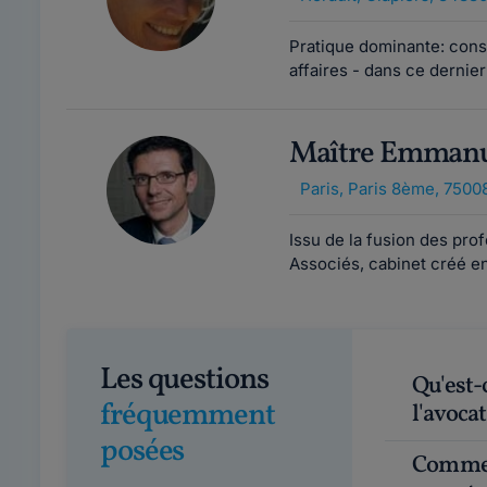
Pratique dominante: constr
affaires - dans ce dernie
Maître Emman
Paris
,
Paris 8ème, 7500
Issu de la fusion des prof
Associés, cabinet créé e
Les questions
Qu'est-ce que le Droit des Affaires et en quoi
fréquemment
l'avocat
posées
Comment obtenir un rendez-vous avec un