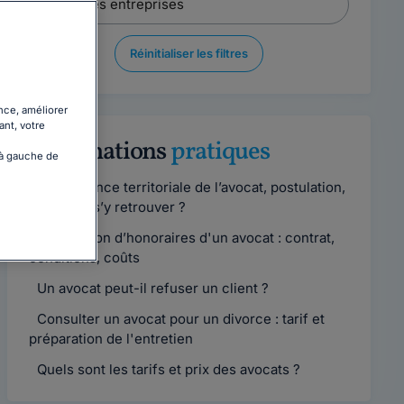
Réinitialiser les filtres
nce, améliorer
ant, votre
Informations
pratiques
 à gauche de
Compétence territoriale de l’avocat, postulation,
comment s’y retrouver ?
Convention d’honoraires d'un avocat : contrat,
conditions, coûts
Un avocat peut-il refuser un client ?
Consulter un avocat pour un divorce : tarif et
préparation de l'entretien
Quels sont les tarifs et prix des avocats ?