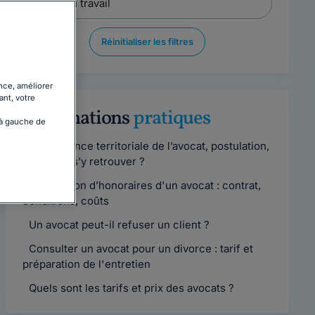
Réinitialiser les filtres
nce, améliorer
ant, votre
Informations
pratiques
 à gauche de
Compétence territoriale de l’avocat, postulation,
comment s’y retrouver ?
Convention d’honoraires d'un avocat : contrat,
conditions, coûts
Un avocat peut-il refuser un client ?
Consulter un avocat pour un divorce : tarif et
préparation de l'entretien
Quels sont les tarifs et prix des avocats ?