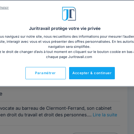
hoisir
t-Ferrand 
? Trouvez sur l'annuaire Juritravail l'avocat le 
ritravail, recevez gratuitement jusqu'à 5 devis d'avocats pour 
tement par téléphone avec un avocat en droit du travail au 
01 
Juritravail protège votre vie privée
s naviguez sur notre site, nous recueillons des informations pour mesurer l’audie
site, interagir avec vous et vous présenter des offres personnalisées. En les autoris
navigation sera simplifiée.
 le droit de changer d’avis à tout moment en cliquant sur le bouton cookie en bas
chaque page Juritravail.com
HVEDA
Contacter cet avocat
Paramétrer
Accepter & continuer
 Clermont-Ferrand
-Ferrand, 63000
e
vocate au barreau de Clermont-Ferrand, son cabinet
en droit du travail et droit des personnes....
Lire la suite