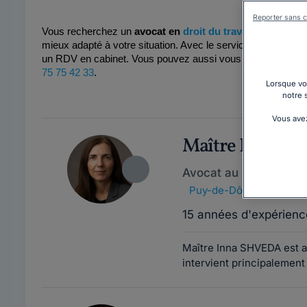
Reporter sans c
Vous recherchez un 
avocat en 
droit du travail à Clermon
mieux adapté à votre situation. Avec le service spécialisé Ju
un RDV en cabinet. Vous pouvez aussi vous entretenir direc
75 75 42 33
.
Lorsque vou
notre 
Vous avez
Maître Inna S
Avocat au barreau de
Puy-de-Dôme
,
Clermont
15 années d'expérienc
Maître Inna SHVEDA est a
intervient principalement 