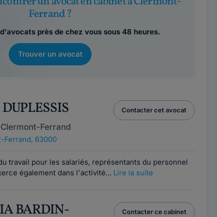
ncontrer un avocat en cabinet à Clermont-
Ferrand ?
d'avocats près de chez vous sous 48 heures.
Trouver un avocat
k DUPLESSIS
Contacter cet avocat
 Clermont-Ferrand
-Ferrand, 63000
du travail pour les salariés, représentants du personnel
xerce également dans l'activité...
Lire la suite
TIA BARDIN-
Contacter ce cabinet