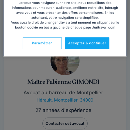
Lorsque vous naviguez sur notre site, nous recueillons des
informations pour mesurer l’audience, améliorer notre site, interagir
Maître Joseph VAYSETTES est avocat au barreau de
avec vous et vous présenter des offres personnalisées. En les
Montpellier depuis 2018, il vous accompagne et
autorisant, votre navigation sera simplifiée.
intervient dans plusieurs domaines de droit : En...
Lire
Vous avez le droit de changer d’avis à tout moment en cliquant sur le
bouton cookie en bas à gauche de chaque page Juritravail.com
la suite
Paramétrer
Accepter & continuer
Maître Fabienne GIMONDI
Avocat au barreau de Montpellier
Hérault
,
Montpellier, 34000
27 années d'expérience
Contacter cet avocat