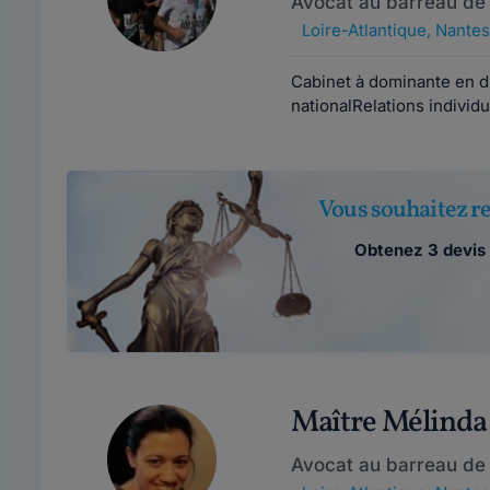
Avocat au barreau de
Loire-Atlantique
,
Nantes
Cabinet à dominante en dro
nationalRelations individu
Vous souhaitez re
Obtenez 3 devis 
Maître Mélind
Avocat au barreau de