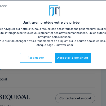
 BEZIAU
Contacter cet avocat
hoisir
 Nantes
, 44000
Juritravail protège votre vie privée
ens principalement en droit du travail pour conseiller,
s naviguez sur notre site, nous recueillons des informations pour mesurer l’audie
site, interagir avec vous et vous présenter des offres personnalisées. En les autoris
 des salariés que des employeurs sur...
Lire la suite
navigation sera simplifiée.
 le droit de changer d’avis à tout moment en cliquant sur le bouton cookie en bas
chaque page Juritravail.com
y NAUD
Contacter cet avocat
Paramétrer
Accepter & continuer
 Nantes
, 44000
ocial
t SEQUEVAL
Contacter cet avocat