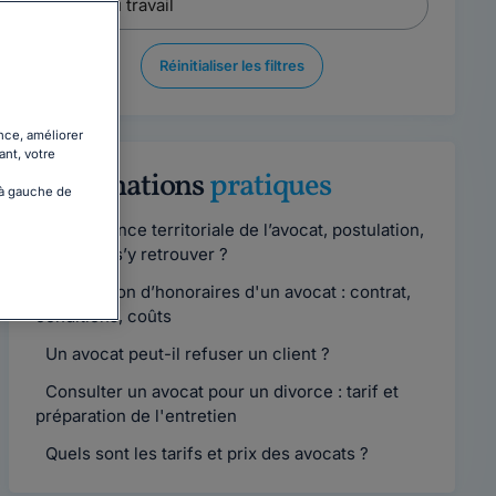
Réinitialiser les filtres
nce, améliorer
ant, votre
Informations
pratiques
 à gauche de
Compétence territoriale de l’avocat, postulation,
comment s’y retrouver ?
Convention d’honoraires d'un avocat : contrat,
conditions, coûts
Un avocat peut-il refuser un client ?
Consulter un avocat pour un divorce : tarif et
préparation de l'entretien
Quels sont les tarifs et prix des avocats ?