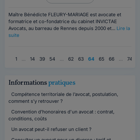
Maître Bénédicte FLEURY-MARIAGE est avocate et
formatrice et co-fondatrice du cabinet INVICTAE
Avocats, au barreau de Rennes depuis 2000 et...
Lire la
suite
1
…
14
39
54
…
62
63
64
65
66
…
74
8
Informations
pratiques
Compétence territoriale de l’avocat, postulation,
comment s’y retrouver ?
Convention d’honoraires d'un avocat : contrat,
conditions, coûts
Un avocat peut-il refuser un client ?
Consulter un avocat pour un divorce : tarif et