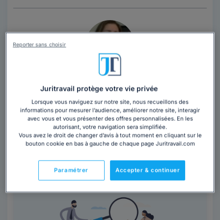
Reporter sans choisir
Cabinet AUDOLLENT BOUGHANDJIOUA
Juritravail protège votre vie privée
Avocat au barreau de Nantes
Lorsque vous naviguez sur notre site, nous recueillons des
Loire-Atlantique
,
Nantes, 44000
informations pour mesurer l’audience, améliorer notre site, interagir
avec vous et vous présenter des offres personnalisées. En les
autorisant, votre navigation sera simplifiée.
Contacter ce cabinet
Vous avez le droit de changer d’avis à tout moment en cliquant sur le
bouton cookie en bas à gauche de chaque page Juritravail.com
Les questions
fréquemment posées
Paramétrer
Accepter & continuer