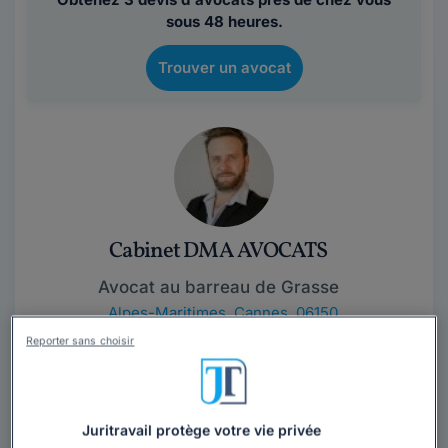
sous 48 heures.
Trouver un avocat
Cabinet DMA AVOCATS
Avocat au barreau de Grasse
Alpes-Maritimes
,
Cannes, 06150
Reporter sans choisir
Contacter ce cabinet
LE BLOG DU CABINET : http://www.davidmasson-
Juritravail protège votre vie privée
avocat.fr/blog/actualites/Maître MASSON, Avocat au