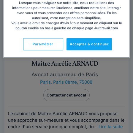
Barreau de GRASSE est le successeur de Maître...
Lire
Lorsque vous naviguez sur notre site, nous recueillons des
informations pour mesurer l’audience, améliorer notre site, interagir
la suite
avec vous et vous présenter des offres personnalisées. En les
autorisant, votre navigation sera simplifiée.
Vous avez le droit de changer d’avis à tout moment en cliquant sur le
bouton cookie en bas à gauche de chaque page Juritravail.com
Paramétrer
Accepter & continuer
Maître Aurélie ARNAUD
Avocat au barreau de Paris
Paris
,
Paris 8ème, 75008
Contacter cet avocat
Le cabinet de Maître Aurélie ARNAUD vous propose
une approche sur-mesure et vous accompagne dans le
cadre d'un service juridique complet, du...
Lire la suite