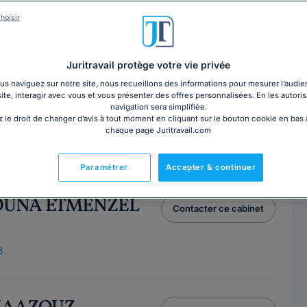
hoisir
ET PENTIER
Contacter ce cabinet
Paris
Juritravail protège votre vie privée
5
s naviguez sur notre site, nous recueillons des informations pour mesurer l’audie
site, interagir avec vous et vous présenter des offres personnalisées. En les autoris
ce
navigation sera simplifiée.
 le droit de changer d’avis à tout moment en cliquant sur le bouton cookie en bas
chaque page Juritravail.com
 est avocate au barreau de Paris depuis 2000. Réactive
entier défend et conseille ses...
Lire la suite
Paramétrer
Accepter & continuer
NOUNA ETMENZEL
Contacter ce cabinet
8