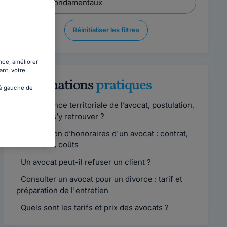
Réinitialiser les filtres
nce, améliorer
ant, votre
Informations
pratiques
 à gauche de
Compétence territoriale de l’avocat, postulation,
comment s’y retrouver ?
Convention d’honoraires d'un avocat : contrat,
conditions, coûts
Un avocat peut-il refuser un client ?
Consulter un avocat pour un divorce : tarif et
préparation de l'entretien
Quels sont les tarifs et prix des avocats ?