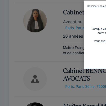
Reporter sans c
Cabinet CABIN
Avocat au barreau de 
Paris
,
Paris 5ème, 7500
Lorsque vou
notre 
26 années d'expérien
Vous avez
Maître Françoise PENTIER
et de confiance, Maître P
Cabinet BEN
AVOCATS
Paris
,
Paris 8ème, 7500