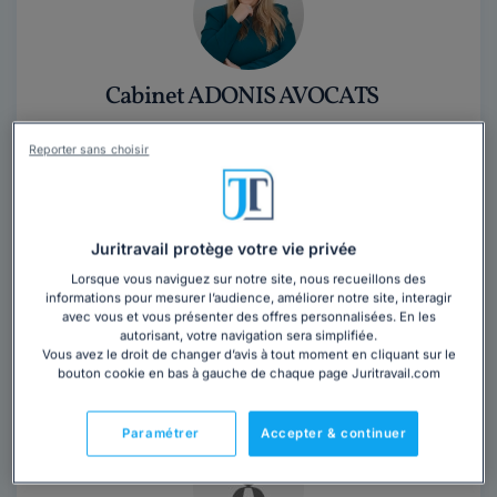
Cabinet ADONIS AVOCATS
Avocat au barreau de Paris
Reporter sans choisir
Paris
,
Paris 8ème, 75008
17 années d'expérience
Juritravail protège votre vie privée
Contacter ce cabinet
Lorsque vous naviguez sur notre site, nous recueillons des
informations pour mesurer l’audience, améliorer notre site, interagir
Grâce à son dynamisme et à sa combativité, Aurore
avec vous et vous présenter des offres personnalisées. En les
autorisant, votre navigation sera simplifiée.
Francelle offre une assistance et une représentation
Vous avez le droit de changer d’avis à tout moment en cliquant sur le
de premier ordre à ses clients devant...
Lire la suite
bouton cookie en bas à gauche de chaque page Juritravail.com
Paramétrer
Accepter & continuer