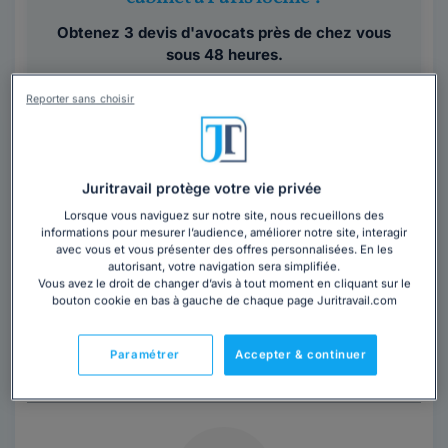
Obtenez 3 devis d'avocats près de chez vous
sous 48 heures.
Trouver un avocat
Reporter sans choisir
Juritravail protège votre vie privée
Lorsque vous naviguez sur notre site, nous recueillons des
informations pour mesurer l’audience, améliorer notre site, interagir
avec vous et vous présenter des offres personnalisées. En les
autorisant, votre navigation sera simplifiée.
Cabinet BODSON NICOLAS
Vous avez le droit de changer d’avis à tout moment en cliquant sur le
bouton cookie en bas à gauche de chaque page Juritravail.com
Paris
,
Paris 7ème, 75007
Paramétrer
Accepter & continuer
Contacter ce cabinet