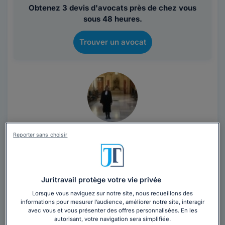
Obtenez 3 devis d'avocats près de chez vous
sous 48 heures.
Trouver un avocat
Cabinet LEX & CO AVOCATS
Reporter sans choisir
Avocat au barreau de Nice
Var
,
Bagnols-en-Forêt, 83600
Juritravail protège votre vie privée
Contacter ce cabinet
Lorsque vous naviguez sur notre site, nous recueillons des
informations pour mesurer l’audience, améliorer notre site, interagir
avec vous et vous présenter des offres personnalisées. En les
Devenir avocate, était-ce une vocation ? Je savais
autorisant, votre navigation sera simplifiée.