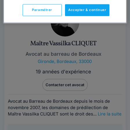
Paramétrer
Accepter & continuer
Maître Vassilka CLIQUET
Avocat au barreau de Bordeaux
Gironde
,
Bordeaux, 33000
19 années d'expérience
Contacter cet avocat
Avocat au Barreau de Bordeaux depuis le mois de
novembre 2007, les domaines de prédilection de
Maître Vassilka CLIQUET sont le droit des...
Lire la suite