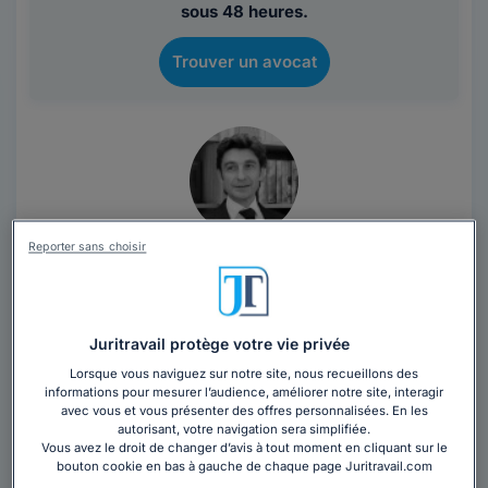
sous 48 heures.
Trouver un avocat
Reporter sans choisir
Cabinet XSG AVOCATS
Paris
,
Paris 16ème, 75016
Contacter ce cabinet
Juritravail protège votre vie privée
Lorsque vous naviguez sur notre site, nous recueillons des
informations pour mesurer l’audience, améliorer notre site, interagir
Nous sommes une équipe pluridisciplinaire en droit de
avec vous et vous présenter des offres personnalisées. En les
l'entreprise (fiscalité, prud'hommes, commercial...).
autorisant, votre navigation sera simplifiée.
Notre clientèle est principalement...
Lire la suite
Vous avez le droit de changer d’avis à tout moment en cliquant sur le
bouton cookie en bas à gauche de chaque page Juritravail.com