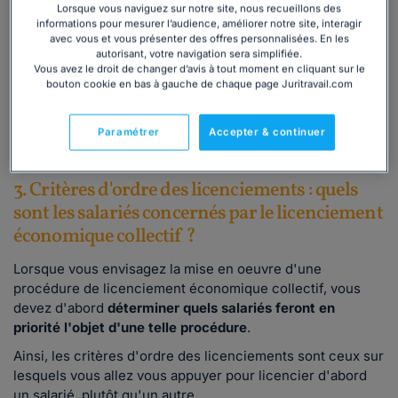
licenciement économique collectif ?
Lorsque vous naviguez sur notre site, nous recueillons des
informations pour mesurer l’audience, améliorer notre site, interagir
Posez gratuitement votre première question à
avec vous et vous présenter des offres personnalisées. En les
l’un de nos juristes ! Il vous fournira une
autorisant, votre navigation sera simplifiée.
réponse écrite et sourcée sous 48h.
Vous avez le droit de changer d’avis à tout moment en cliquant sur le
bouton cookie en bas à gauche de chaque page Juritravail.com
Contacter un juriste
Paramétrer
Accepter & continuer
3. Critères d'ordre des licenciements : quels
sont les salariés concernés par le licenciement
économique collectif ?
Lorsque vous envisagez la mise en oeuvre d'une
procédure de licenciement économique collectif, vous
devez d'abord
déterminer quels salariés feront en
priorité l'objet d'une telle procédure
.
Ainsi, les critères d'ordre des licenciements sont ceux sur
lesquels vous allez vous appuyer pour licencier d'abord
un salarié, plutôt qu'un autre.