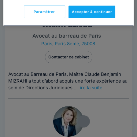
Paramétrer
Accepter & continuer
Cabinet MIZRAHI
Avocat au barreau de Paris
Paris
,
Paris 8ème, 75008
Contacter ce cabinet
Avocat au Barreau de Paris, Maître Claude Benjamin
MIZRAHI a tout d’abord acquis une forte expérience au
sein de Directions Juridiques...
Lire la suite