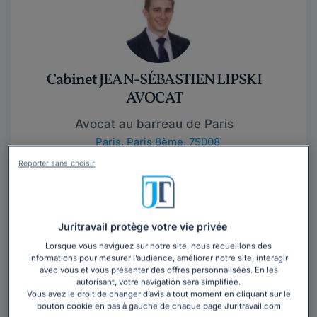
Cabinet JEAN-SÉBASTIEN LIPSKI
AVOCAT
Avocat au barreau de Paris
Paris
,
Paris 8ème, 75008
Reporter sans choisir
Contacter ce cabinet
Docteur en droit, Me. Jean-Sébastien LIPSKI est un
Juritravail protège votre vie privée
avocat qui pratique exclusivement le droit social dans
tous ses aspects, en conseil comme en...
Lire la suite
Lorsque vous naviguez sur notre site, nous recueillons des
informations pour mesurer l’audience, améliorer notre site, interagir
avec vous et vous présenter des offres personnalisées. En les
autorisant, votre navigation sera simplifiée.
Vous avez le droit de changer d’avis à tout moment en cliquant sur le
bouton cookie en bas à gauche de chaque page Juritravail.com