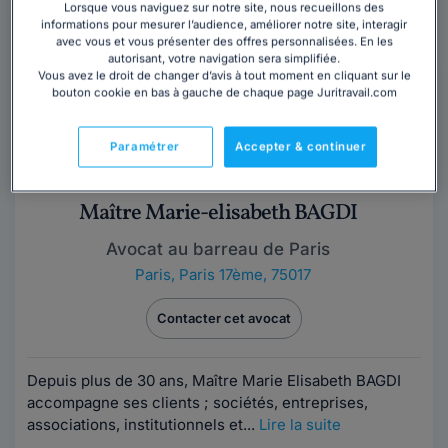
Lorsque vous naviguez sur notre site, nous recueillons des
informations pour mesurer l’audience, améliorer notre site, interagir
Trouver un avocat
avec vous et vous présenter des offres personnalisées. En les
autorisant, votre navigation sera simplifiée.
Vous avez le droit de changer d’avis à tout moment en cliquant sur le
bouton cookie en bas à gauche de chaque page Juritravail.com
Paramétrer
Accepter & continuer
Maître Marie-elisabeth BAGDI
Avocat au barreau de Paris
Paris
,
Paris 17ème, 75017
Contacter cet avocat
Depuis plus de 30 ans, Maître Marie Elisabeth BAGDI
accompagne ses clients ; sociétés, entreprises,
associations, institutionnels et...
Lire la suite