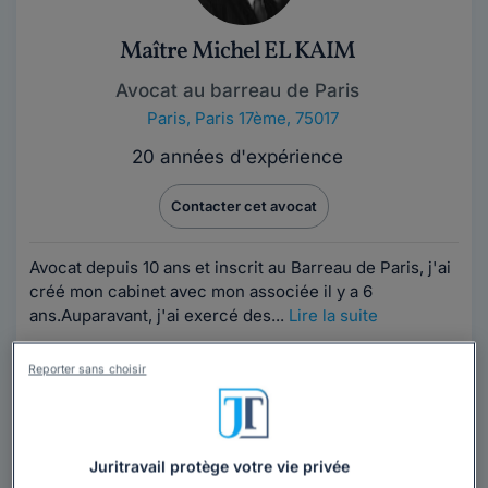
Maître Michel EL KAIM
Avocat au barreau de Paris
Paris
,
Paris 17ème, 75017
20 années d'expérience
Contacter cet avocat
Avocat depuis 10 ans et inscrit au Barreau de Paris, j'ai
créé mon cabinet avec mon associée il y a 6
ans.Auparavant, j'ai exercé des...
Lire la suite
Reporter sans choisir
Vous souhaitez rencontrer un avocat en
cabinet à Paris 17ème ?
Obtenez 3 devis d'avocats près de chez vous
Juritravail protège votre vie privée
sous 48 heures.